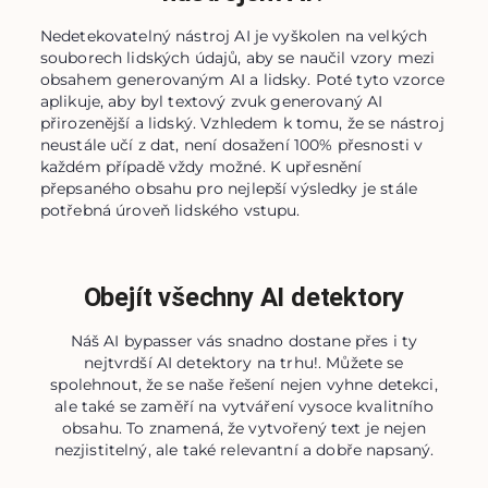
Nedetekovatelný nástroj AI je vyškolen na velkých
souborech lidských údajů, aby se naučil vzory mezi
obsahem generovaným AI a lidsky. Poté tyto vzorce
aplikuje, aby byl textový zvuk generovaný AI
přirozenější a lidský. Vzhledem k tomu, že se nástroj
neustále učí z dat, není dosažení 100% přesnosti v
každém případě vždy možné. K upřesnění
přepsaného obsahu pro nejlepší výsledky je stále
potřebná úroveň lidského vstupu.
Obejít všechny AI detektory
Náš AI bypasser vás snadno dostane přes i ty
nejtvrdší AI detektory na trhu!. Můžete se
spolehnout, že se naše řešení nejen vyhne detekci,
ale také se zaměří na vytváření vysoce kvalitního
obsahu. To znamená, že vytvořený text je nejen
nezjistitelný, ale také relevantní a dobře napsaný.