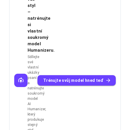
styl
–
natrénujte
si
vlastní
soukromý
model
Humanizeru.
Sdílejte
své
vlastní
ukázky
psaní
Trénujte svůj model hned teď
a
natrénujte
soukromý
model
AI
Humanizer,
který
produkuje
stejný
styl