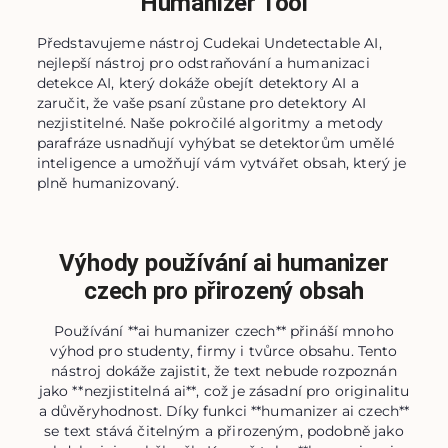
Humanizer Tool
Představujeme nástroj Cudekai Undetectable AI,
nejlepší nástroj pro odstraňování a humanizaci
detekce AI, který dokáže obejít detektory AI a
zaručit, že vaše psaní zůstane pro detektory AI
nezjistitelné. Naše pokročilé algoritmy a metody
parafráze usnadňují vyhýbat se detektorům umělé
inteligence a umožňují vám vytvářet obsah, který je
plně humanizovaný.
Výhody používání ai humanizer
czech pro přirozený obsah
Používání **ai humanizer czech** přináší mnoho
výhod pro studenty, firmy i tvůrce obsahu. Tento
nástroj dokáže zajistit, že text nebude rozpoznán
jako **nezjistitelná ai**, což je zásadní pro originalitu
a důvěryhodnost. Díky funkci **humanizer ai czech**
se text stává čitelným a přirozeným, podobně jako