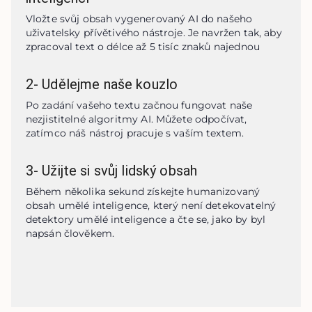
Vložte svůj obsah vygenerovaný AI do našeho 
uživatelsky přívětivého nástroje. Je navržen tak, aby 
zpracoval text o délce až 5 tisíc znaků najednou
2
-
Udělejme naše kouzlo
Po zadání vašeho textu začnou fungovat naše 
nezjistitelné algoritmy AI. Můžete odpočívat, 
zatímco náš nástroj pracuje s vaším textem.
3
-
Užijte si svůj lidský obsah
Během několika sekund získejte humanizovaný 
obsah umělé inteligence, který není detekovatelný 
detektory umělé inteligence a čte se, jako by byl 
napsán člověkem.