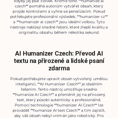
kdyby jej psal člověk. Kromě toho **humanize ai
czech** pomáhá autorům vytvářet obsah, který
projde kontrolami a vyhne se penalizacím. Pokud
potřebujete profesionální výsledek, **humanizer cz**
a **humanizér ai czech** jsou ideální volbou. Tyto
nástroje nabízejí snadné řešení, které zlepší kvalitu a
originalitu obsahu během několika sekund.
AI Humanizer Czech: Převod AI
textu na přirozené a lidské psaní
zdarma
Pokud potřebujete upravit obsah vytvořený umělou
inteligencí, **AI Humanizer Czech** je ideálním
řešením. Tento nástroj umožňuje snadno
**humanize AI Czech** a přeměnit jej na přirozený
text, který působí autenticky a profesionálně.
Pomocí technologie **humanizer AI Czech** lze
provádět **humanize AI text Czech** a tím zajistit,
aby váš obsah nebyl vnímán jako robotický. Pro