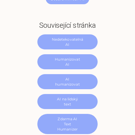
Související stránka
Nedetekovatelná
AI
Humanizovat
AI
AI
humanizovat
AI na lidský
text
Zdarma AI
Text
Humanizer