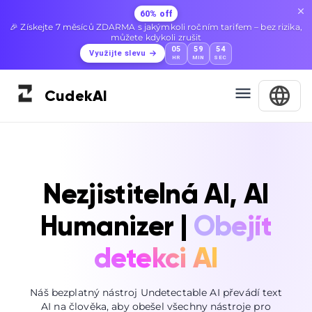
60% off
🎉 Získejte 7 měsíců ZDARMA s jakýmkoli ročním tarifem – bez rizika,
můžete kdykoli zrušit
05
59
53
Využijte slevu
HR
MIN
SEC
Cudek
AI
Nezjistitelná AI, AI
Humanizer |
Obejít
detekci AI
Náš bezplatný nástroj Undetectable AI převádí text
AI na člověka, aby obešel všechny nástroje pro