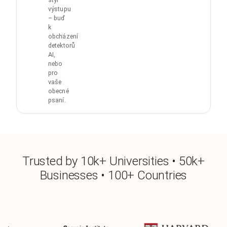
výstupu
– buď
k
obcházení
detektorů
AI,
nebo
pro
vaše
obecné
psaní.
Trusted by 10k+ Universities • 50k+
Businesses • 100+ Countries