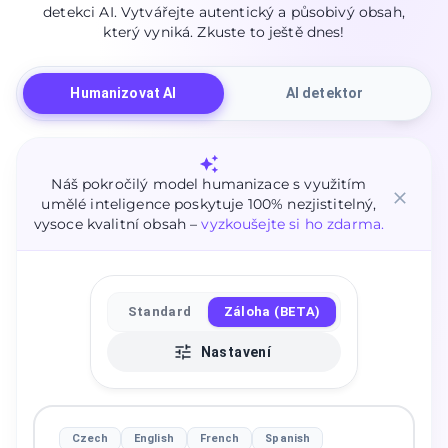
detekci AI. Vytvářejte autentický a působivý obsah,
který vyniká. Zkuste to ještě dnes!
Humanizovat AI
AI detektor
Náš pokročilý model humanizace s využitím
umělé inteligence poskytuje 100% nezjistitelný,
vysoce kvalitní obsah –
vyzkoušejte si ho zdarma.
Standard
Záloha (BETA)
Nastavení
Czech
English
French
Spanish