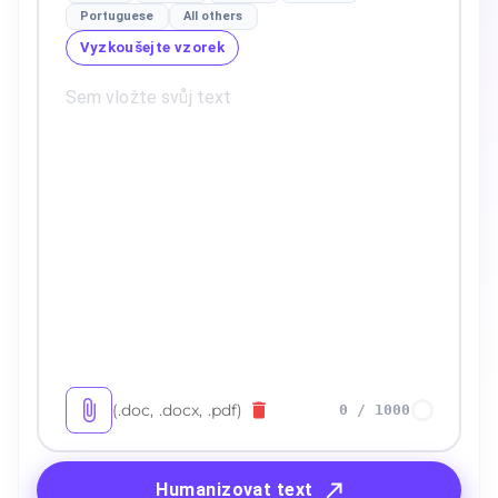
Portuguese
All others
Vyzkoušejte vzorek
(.doc, .docx, .pdf)
0
/
1000
Humanizovat text