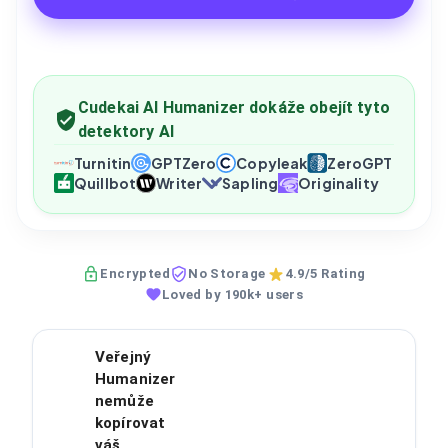
Cudekai AI Humanizer dokáže obejít tyto
detektory AI
Turnitin
GPTZero
Copyleak
ZeroGPT
Quillbot
Writer
Sapling
Originality
Encrypted
No Storage
4.9/5 Rating
Loved by 190k+ users
Veřejný
Humanizer
nemůže
kopírovat
váš