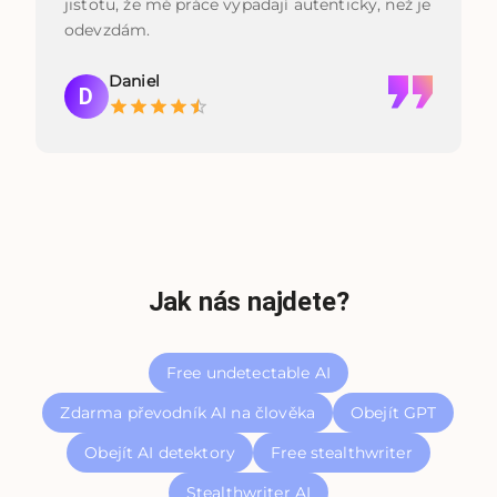
jistotu, že mé práce vypadají autenticky, než je
odevzdám.
Daniel
D
Jak nás najdete?
Free undetectable AI
Zdarma převodník AI na člověka
Obejít GPT
Obejít AI detektory
Free stealthwriter
Stealthwriter AI