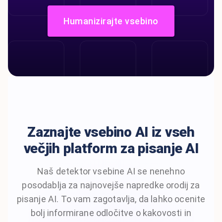
Humanizirajte vsebino
Zaznajte vsebino AI iz vseh
večjih platform za pisanje AI
Naš detektor vsebine AI se nenehno
posodablja za najnovejše napredke orodij za
pisanje AI. To vam zagotavlja, da lahko ocenite
bolj informirane odločitve o kakovosti in