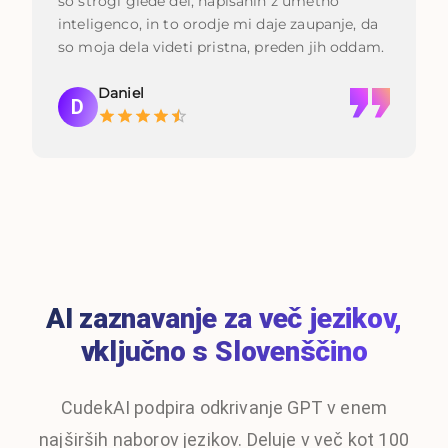
so strogi glede del, napisanih z umetno
inteligenco, in to orodje mi daje zaupanje, da
so moja dela videti pristna, preden jih oddam.
Daniel
D
AI zaznavanje za več jezikov,
vključno s Slovenščino
CudekAI podpira odkrivanje GPT v enem
najširših naborov jezikov. Deluje v več kot 100