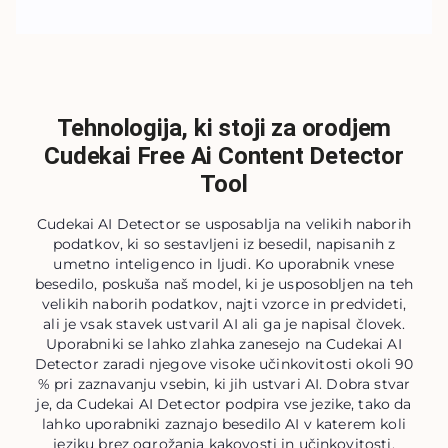
Tehnologija, ki stoji za orodjem
Cudekai Free Ai Content Detector
Tool
Cudekai AI Detector se usposablja na velikih naborih
podatkov, ki so sestavljeni iz besedil, napisanih z
umetno inteligenco in ljudi. Ko uporabnik vnese
besedilo, poskuša naš model, ki je usposobljen na teh
velikih naborih podatkov, najti vzorce in predvideti,
ali je vsak stavek ustvaril AI ali ga je napisal človek.
Uporabniki se lahko zlahka zanesejo na Cudekai AI
Detector zaradi njegove visoke učinkovitosti okoli 90
% pri zaznavanju vsebin, ki jih ustvari AI. Dobra stvar
je, da Cudekai AI Detector podpira vse jezike, tako da
lahko uporabniki zaznajo besedilo AI v katerem koli
jeziku brez ogrožanja kakovosti in učinkovitosti.