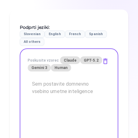
Podprti jeziki
:
Slovenian
English
French
Spanish
All others
Poskusite vzorec
Claude
GPT-5.2
Gemini 3
Human