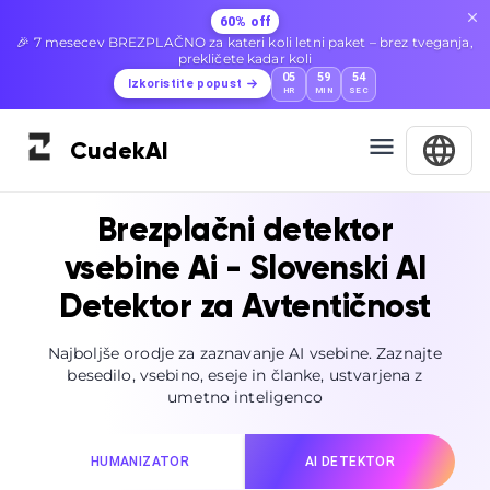
60% off
🎉 7 mesecev BREZPLAČNO za kateri koli letni paket – brez tveganja,
prekličete kadar koli
05
59
52
Izkoristite popust
HR
MIN
SEC
Cudek
AI
Brezplačni detektor
vsebine Ai - Slovenski AI
Detektor za Avtentičnost
Najboljše orodje za zaznavanje AI vsebine. Zaznajte
besedilo, vsebino, eseje in članke, ustvarjena z
umetno inteligenco
HUMANIZATOR
AI DETEKTOR