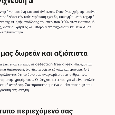
ιχνευση ai
νητή νοημοσύνη και από άνθρωπο. Όταν ένας χρήστης εισάγει
ι προβλέπει εάν κάθε πρόταση έχει δημιουργηθεί από τεχνητή
 λόγω της υψηλής απόδοσης του περίπου 90% στον εντοπισμό
, ώστε οι χρήστες να μπορούν να ανιχνεύουν κείμενο AI σε
λεσματικότητα.
k μας δωρεάν και αξιόπιστα
α μας είναι εντελώς ai detection free greek, παρέχοντας
νικά δημιουργημένο περιεχόμενο εύκολα και γρήγορα. Ο ai
αλίζοντας ότι το έργο σας αναγνωρίζεται ως ανθρώπινο.
ητα της γραφής τους. Ο ελεγχοσ κειμενου για ai είναι απλώς
ξαιρετική απόδοση. Σας προσφέρουμε ένα ai detector greek
γραφική σας ανάγκη.
ότυπο περιεχόμενό σας