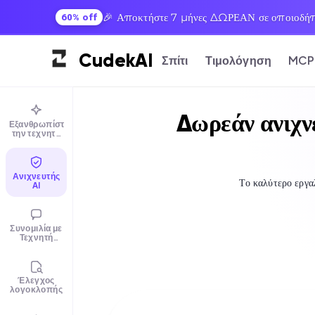
🎉 Αποκτήστε 7 μήνες ΔΩΡΕΑΝ σε οποιοδήπο
60% off
Cudek
AI
Σπίτι
Τιμολόγηση
MCP
Δωρεάν ανιχνε
Εξανθρωπίστε
την τεχνητή
νοημοσύνη
Ανιχνευτής
Το καλύτερο εργα
AI
Συνομιλία με
Τεχνητή
Νοημοσύνη
Έλεγχος
λογοκλοπής