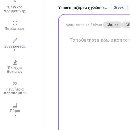
Έλεγχος
Υποστηριζόμενες γλώσσες
:
Greek
γραμματικής
Δοκιμάστε το δείγμα
Claude
GP
Παράφραση
Συγγραφέας
AI
Έλεγχος
δοκιμίων
Γεννήτρια
παραπομπών
Πόροι