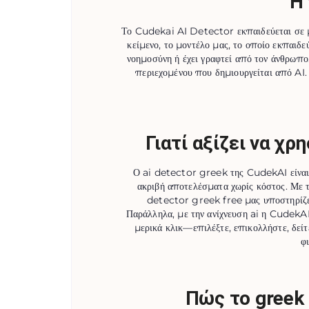
Η 
Το Cudekai AI Detector εκπαιδεύεται σε μ
κείμενο, το μοντέλο μας, το οποίο εκπαιδε
νοημοσύνη ή έχει γραφτεί από τον άνθρωπ
περιεχομένου που δημιουργείται από AI. 
Γιατί αξίζει να χρ
Ο ai detector greek της CudekAI είναι 
ακριβή αποτελέσματα χωρίς κόστος. Με τ
detector greek free μας υποστηρίζει 
Παράλληλα, με την ανίχνευση ai η CudekAI 
μερικά κλικ—επιλέξτε, επικολλήστε, δείτ
φ
Πώς το greek