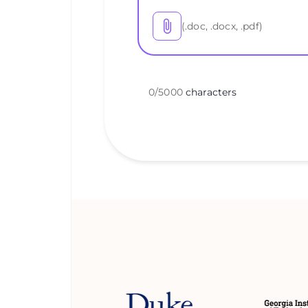
(.doc, .docx, .pdf)
0
/
5000
characters