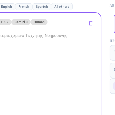
ΛΕ
English
French
Spanish
All others
T-5.2
Gemini 3
Human
ΠΡ