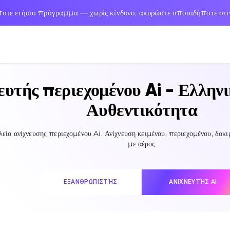
τε ετήσιο πρόγραμμα — χωρίς κίνδυνο, ακυρώστε οποιαδήποτε στ
υτής περιεχομένου Ai - Ελληνι
Αυθεντικότητα
λείο ανίχνευσης περιεχομένου Ai. Ανίχνευση κειμένου, περιεχομένου, δοκ
με αέρος
ΕΞΑΝΘΡΩΠΙΣΤΉΣ
ΑΝΙΧΝΕΥΤΉΣ AI