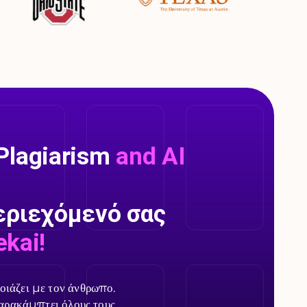
Plagiarism
and AI
εριεχόμενό σας
kai!
ιάζει με τον άνθρωπο.
αρακάμπτει όλους τους