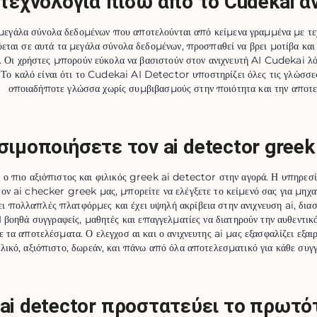
τεχνολογία πίσω από το Cudekai αν
εγάλα σύνολα δεδομένων που αποτελούνται από κείμενα γραμμένα με τεχ
ύεται σε αυτά τα μεγάλα σύνολα δεδομένων, προσπαθεί να βρει μοτίβα κα
ο. Οι χρήστες μπορούν εύκολα να βασιστούν στον ανιχνευτή AI Cudekai
Το καλό είναι ότι το Cudekai AI Detector υποστηρίζει όλες τις γλώσσες
οποιαδήποτε γλώσσα χωρίς συμβιβασμούς στην ποιότητα και την αποτε
ησιμοποιήσετε τον ai detector gree
ο πιο αξιόπιστος και φιλικός greek ai detector στην αγορά. Η υπηρεσί
ον ai checker greek μας, μπορείτε να ελέγξετε το κείμενό σας για μηχα
πολλαπλές πλατφόρμες και έχει υψηλή ακρίβεια στην ανιχνευση ai, διασφ
βοηθά συγγραφείς, μαθητές και επαγγελματίες να διατηρούν την αυθεντικότ
ε τα αποτελέσματα. Ο ελεγχοσ αι και ο ανιχνευτης ai μας εξασφαλίζει ε
ιλικό, αξιόπιστο, δωρεάν, και πάνω από όλα αποτελεσματικό για κάθε συγ
 ai detector προστατεύει το πρωτ