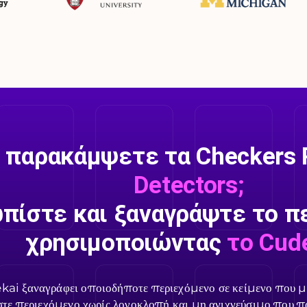
 παρακάμψετε τα Checkers 
Detectors;
πίστε και ξαναγράψτε το π
χρησιμοποιώντας
το Cude
ai ξαναγράφει οποιοδήποτε περιεχόμενο σε κείμενο που μο
τε περιεχόμενο χωρίς λογοκλοπή και μη ανιχνεύσιμο που π