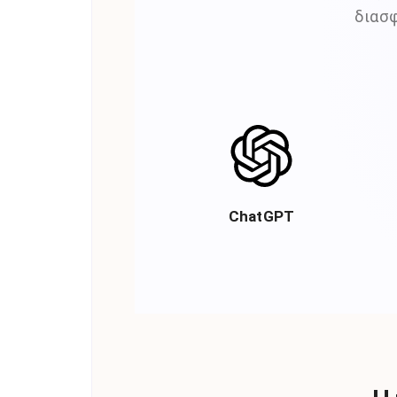
διασφ
ChatGPT