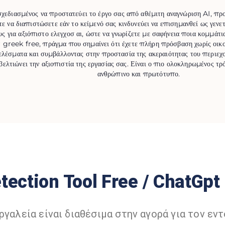
εδιασμένος να προστατεύει το έργο σας από αθέμιτη αναγνώριση AI, προ
ε να διαπιστώσετε εάν το κείμενό σας κινδυνεύει να επισημανθεί ως γε
ς για αξιόπιστο ελεγχοσ αι, ώστε να γνωρίζετε με σαφήνεια ποια κομμάτι
 greek free, πράγμα που σημαίνει ότι έχετε πλήρη πρόσβαση χωρίς οικον
λέσματα και συμβάλλοντας στην προστασία της ακεραιότητας του περιεχομ
 βελτιώνει την αξιοπιστία της εργασίας σας. Είναι ο πιο ολοκληρωμένος τ
ανθρώπινο και πρωτότυπο.
etection Tool Free / ChatGp
ργαλεία είναι διαθέσιμα στην αγορά για τον ε