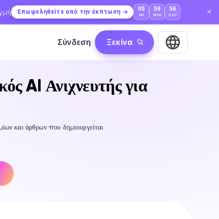
05
59
54
ιγμή
Επωφεληθείτε από την έκπτωση
HR
MIN
SEC
Σύνδεση
Ξεκίνα
κός AI Ανιχνευτής για
ιμίων και άρθρων που δημιουργείται