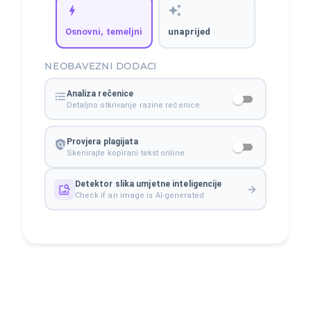
Osnovni, temeljni
unaprijed
NEOBAVEZNI DODACI
Analiza rečenice
Detaljno otkrivanje razine rečenice
Provjera plagijata
Skenirajte kopirani tekst online
Detektor slika umjetne inteligencije
Check if an image is AI-generated