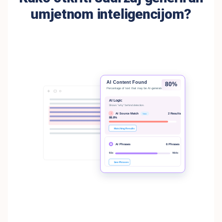
umjetnom inteligencijom?