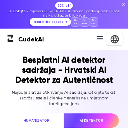
60% off
🎉 Dobijte 7 mjeseci BESPLATNO uz bilo koji godišnji plan — bez
rizika, otkažite bilo kada
05
59
52
Iskoristite popust
HR
MIN
SEC
Cudek
AI
Besplatni AI detektor
sadržaja - Hrvatski AI
Detektor za Autentičnost
Najbolji alat za otkrivanje AI sadržaja. Otkrijte tekst,
sadržaj, eseje i članke generirane umjetnom
inteligencijom
HUMANIZATOR
AI DETEKTOR