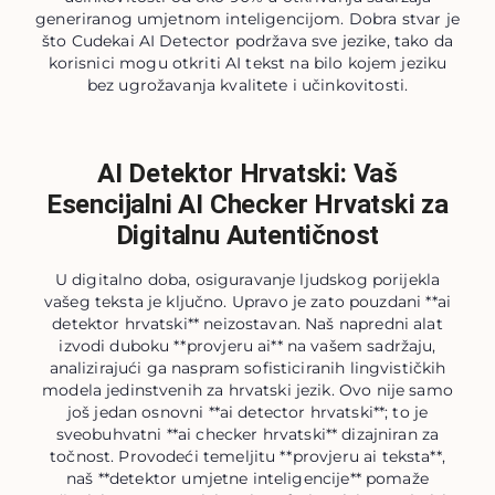
generiranog umjetnom inteligencijom. Dobra stvar je
što Cudekai AI Detector podržava sve jezike, tako da
korisnici mogu otkriti AI tekst na bilo kojem jeziku
bez ugrožavanja kvalitete i učinkovitosti.
AI Detektor Hrvatski: Vaš
Esencijalni AI Checker Hrvatski za
Digitalnu Autentičnost
U digitalno doba, osiguravanje ljudskog porijekla
vašeg teksta je ključno. Upravo je zato pouzdani **ai
detektor hrvatski** neizostavan. Naš napredni alat
izvodi duboku **provjeru ai** na vašem sadržaju,
analizirajući ga naspram sofisticiranih lingvističkih
modela jedinstvenih za hrvatski jezik. Ovo nije samo
još jedan osnovni **ai detector hrvatski**; to je
sveobuhvatni **ai checker hrvatski** dizajniran za
točnost. Provodeći temeljitu **provjeru ai teksta**,
naš **detektor umjetne inteligencije** pomaže