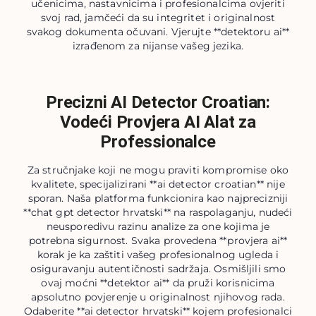
učenicima, nastavnicima i profesionalcima ovjeriti
svoj rad, jamčeći da su integritet i originalnost
svakog dokumenta očuvani. Vjerujte **detektoru ai**
izrađenom za nijanse vašeg jezika.
Precizni AI Detector Croatian:
Vodeći Provjera AI Alat za
Professionalce
Za stručnjake koji ne mogu praviti kompromise oko
kvalitete, specijalizirani **ai detector croatian** nije
sporan. Naša platforma funkcionira kao najprecizniji
**chat gpt detector hrvatski** na raspolaganju, nudeći
neusporedivu razinu analize za one kojima je
potrebna sigurnost. Svaka provedena **provjera ai**
korak je ka zaštiti vašeg profesionalnog ugleda i
osiguravanju autentičnosti sadržaja. Osmišljili smo
ovaj moćni **detektor ai** da pruži korisnicima
apsolutno povjerenje u originalnost njihovog rada.
Odaberite **ai detector hrvatski** kojem profesionalci