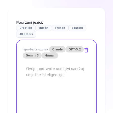
Podržani jezici
:
Croatian
English
French
Spanish
All others
Isprobajte uzorak
Claude
GPT-5.2
Gemini 3
Human