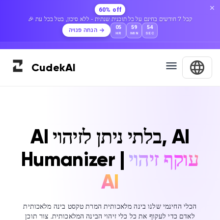
60% off
🎉 קבל 7 חודשים בחינם על כל תוכנית שנתית - ללא סיכון, בטל בכל עת
05
59
53
הנחה פנויה
HR
MIN
SEC
Cudek
AI
AI בלתי ניתן לזיהוי, AI
עוקף זיהוי
Humanizer |
AI
הכלי החינמי שלנו בינה מלאכותית המרת טקסט בינה מלאכותית
לאדם כדי לעקוף את כל כלי זיהוי הבינה המלאכותית. צור תוכן