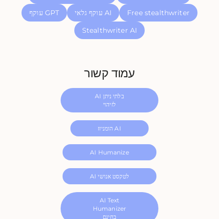
Free stealthwriter
עוקף גלאי AI
עוקף GPT
Stealthwriter AI
עמוד קשור
AI בלתי ניתן
לזיהוי
הומניזז AI
AI Humanize
AI לטקסט אנושי
AI Text
Humanizer
בחינם