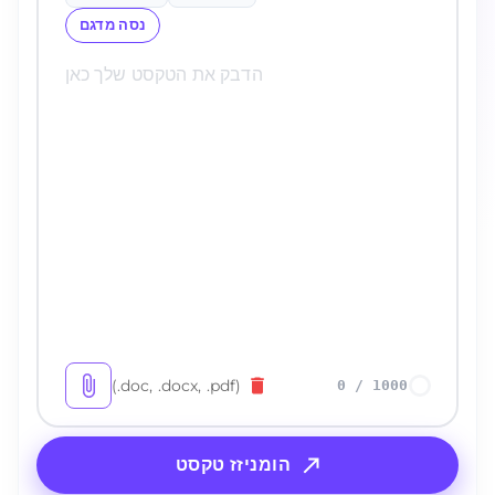
נסה מדגם
(.doc, .docx, .pdf)
0
/
1000
הומניזז טקסט