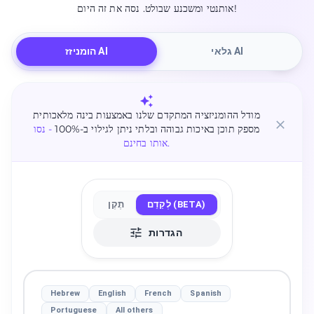
אותנטי ומשכנע שבולט. נסה את זה היום!
גלאי AI
הומניזז AI
מודל ההומניזציה המתקדם שלנו באמצעות בינה מלאכותית
מספק תוכן באיכות גבוהה ובלתי ניתן לגילוי ב-100%
- נסו
אותו בחינם.
לְקַדֵם (BETA)
תֶקֶן
הגדרות
Hebrew
English
French
Spanish
Portuguese
All others