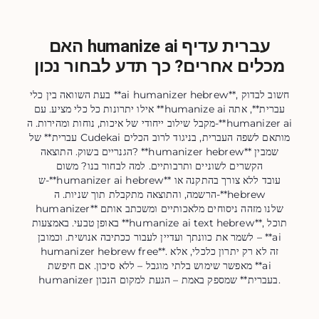
האם humanize ai עברית עדיף
מכלים אחרים? כך תדע לבחור נכון
בעת השוואה בין כלי **ai humanizer hebrew**, חשוב לבדוק
אילו יתרונות כל כלי מציע. עם **humanize ai עברית**, אתה
מקבל שילוב ייחודי של איכות, נוחות ומהירות. ה‑**humanizer ai
עברית** של Cudekai מותאם לשפה העברית, בניגוד לרוב הכלים
הגנריים בשוק. התוצאה? **humanizer hebrew** שמבין
הקשרים לשוניים ותרבותיים. למה לבחור בנו? משום
ש‑**humanizer ai hebrew** עובד ללא צורך בהתקנה או
הרשמה, והתוצאה מתקבלת תוך שניות. ה‑**hebrew
humanizer** שלנו מזהה ניסוחים מלאכותיים ומשכתב אותם
באופן טבעי. באמצעות **humanize ai text hebrew**, תוכל
לשמר את כוונתך ועדיין לעבור ככתיבה אנושית. וכמובן – **ai
humanizer hebrew free**. זה לא רק יתרון כלכלי, אלא
מאפשר שימוש בלתי מוגבל – ללא סיכון. אם חיפשת **ai
humanizer בעברית** שמספק באמת – הגעת למקום הנכון.