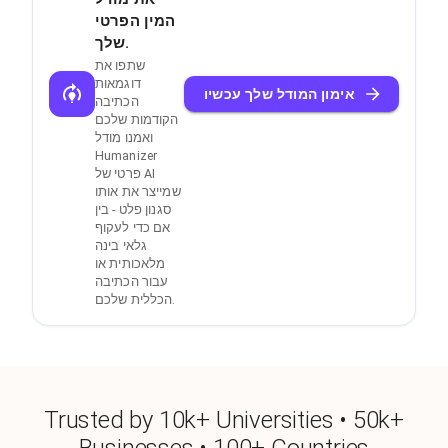
המין הפרטי
שלך.
שתפו את
דוגמאות
אימון המודל שלך עכשיו
הכתיבה
הקודמות שלכם
ואמנו מודל
Humanizer
פרטי של AI
שמייצר את אותו
סגנון פלט - בין
אם כדי לעקוף
גלאי בינה
מלאכותית או
עבור הכתיבה
הכללית שלכם.
Trusted by 10k+ Universities • 50k+