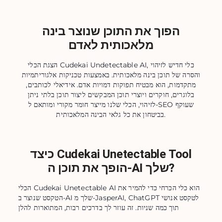
הפוך את התוכן שנוצר בינה
מלאכותית לאדם
הצגת הכלי Cudekai Undetectable AI, כלי חדיש לזיהוי
והסרה של תוכן בינה מלאכותית. באמצעות טכניקות אלגוריתמיות
מתקדמות, הוא מבטיח תפוקות דמויות אדם. אידיאלי לכותבים,
בלוגרים, חוקרים ויוצרי תוכן המבקשים ליצור תוכן בלתי ניתן
לזיהוי, הכלי שלנו מייצר חומר מקורי ומותאם ל-SEO שעוקף
בביטחון את כל גלאי הבינה המלאכותית.
כיצד Cudekai Unetectable Tool
הופך את תוכן ה-AI שלך?
הכלי Cudekai Unetectable AI הוא כלי הכרחי כדי להמיר את
הטקסט שנוצר ב-AI שלך מ-JasperAI, ChatGPT לטקסט אנושי
תוך כמה שניות. זה עוזר לך בדרכים רבות, המתוארות להלן