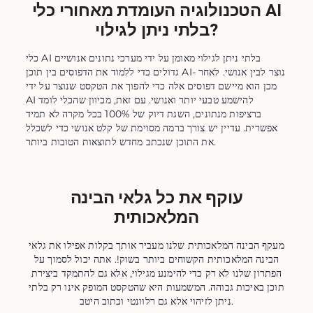
הטכנולוגיה העומדת מאחורי כלי AI
בלתי ניתן לגילוי?
כלי AI בלתי ניתן לגילוי מאומן על ידי מערכי נתונים אנושיים
גדולים כדי ללמוד את הדפוסים בין תוכן AI- נוצר לבין אנושי. לאחר
מכן הוא מיישם דפוסים אלה כדי להפוך את הטקסט שנוצר על ידי
AI להישמע טבעי יותר ואנושי. עם זאת, מכיוון שהכלי לומד
ברציפות מנתונים, השגת דיוק של 100% בכל מקרה לא תמיד
אפשרית. עדיין יש צורך ברמה מסוימת של קלט אנושי כדי לשכלל
את התוכן שנכתב מחדש לתוצאות הטובות ביותר.
עוקף את כל גלאי הבינה
המלאכותית
מעקף הבינה המלאכותית שלנו מעביר אותך בקלות אפילו את גלאי
הבינה המלאכותית הקשוחים ביותר בשוק!. אתה יכול לסמוך על
הפתרון שלנו לא רק כדי להימנע מגילוי, אלא גם להתמקד ביצירת
תוכן באיכות גבוהה. המשמעות היא שהטקסט המופק אינו רק בלתי
ניתן לזיהוי אלא גם רלוונטי וכתוב היטב.