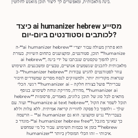
בינה מלאכותית, ומאפשרים לך ליצור תוכן מואנש לחלוטין.
כיצד ai humanizer hebrew מסייע
לכותבים וסטודנטים ביום-יום?
ה‑**ai humanizer hebrew** הוא פתרון מעולה עבור יוצרי
תוכן, סטודנטים, ומקצוענים בתחום השיווק. בעזרת **humanize
ai hebrew**, ניתן להפוך טקסטים שנכתבו על ידי בינה
מלאכותית לתכנים שנשמעים אנושיים, טבעיים ומשכנעים. השימוש
ב‑**humanizer hebrew** עוזר לסטודנטים להגיש עבודות
שנראות מקוריות יותר, ולמשווקים לנסח מסרים שמשדרים חיבור
רגשי. הכלי **humanizer ai עברית** פועל בצורה חלקה –
מהירה, מדויקת ונוחה לשימוש. בנוסף, **humanizer ai
hebrew** מתאים לכל סוג של תוכן: בלוגים, מאמרים, פרסומות
ועוד. עם **humanize ai text hebrew**, תוכל לשמר את הקול
שלך – ולהפוך כל פסקה לחוויית קריאה אמיתית. ללא עלות וללא
הרשמה – **ai humanizer בעברית** נגיש ומקצועי. הוא גם
מוגדר כ‑**ai humanizer hebrew free**, כך שאינך מוגבל
בזמן או בכמות השימוש. עבור כל מי שמחפש **hebrew
humanizer** איכותי – זהו הכלי המומלץ ביותר.