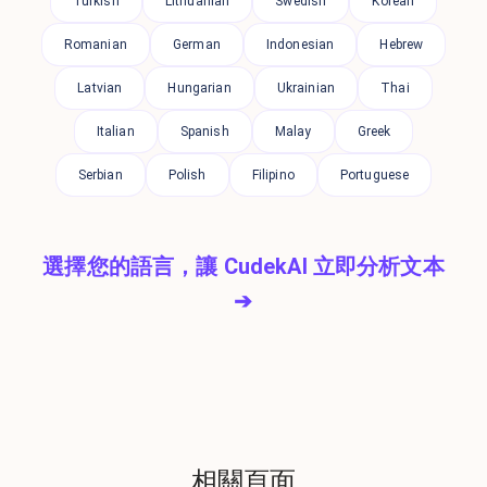
Turkish
Lithuanian
Swedish
Korean
Romanian
German
Indonesian
Hebrew
Latvian
Hungarian
Ukrainian
Thai
Italian
Spanish
Malay
Greek
Serbian
Polish
Filipino
Portuguese
選擇您的語言，讓 CudekAI 立即分析文本
➔
相關頁面