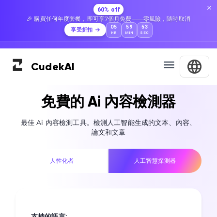
60% off
🎉 購買任何年度套餐，即可享7個月免費——零風險，隨時取消
05
59
52
享受折扣
HR
MIN
SEC
Cudek
AI
免費的 Ai 內容檢測器
最佳 Ai 內容檢測工具。檢測人工智能生成的文本、內容、
論文和文章
人性化者
人工智慧探測器
支持的語言
: