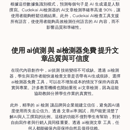
根據這些數據集識別模式，預測每個句子是 AI 生成還是人類
撰寫。Cudekai AI檢測器的 AI文章檢測準確率高達 90%，讓
使用者能夠輕鬆信賴結果。此外，Cudekai AI檢查工具支援
所有語言，使使用者能夠高效檢測任何語言的 AI 內容，而不
影響品質和準確性。
使用 ai偵測 與 ai檢測器免費 提升文
章品質與可信度
在現代內容創作中，ai偵測 技術變得不可或缺。透過 ai檢測
器，學生與寫作者能快速檢查文章是否帶有AI生成痕跡。選擇
ai檢測器免費 工具，可以在不增加成本的情況下保持內容真
實與專業。許多教育機構也開始重視 ai文章檢測，因為這能
協助教師分辨學生作業的真實性。
此外，精準的 ai 檢測 讓品牌與企業能建立信任，避免因AI過
度使用而失去公信力。透過 文章ai率測試，用戶能更清楚了
解AI與人工撰寫的比例。這樣的功能不僅對學生有幫助，對於
自由寫作者與行銷人員同樣重要。透過 ai檢測文章 工具，任
何人都能確保內容保持自然且值得信賴。